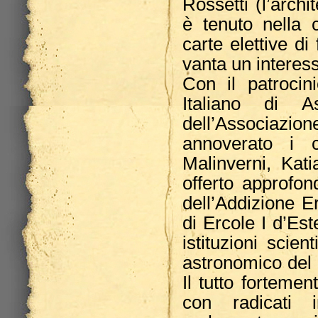
Rossetti (l’archi
è tenuto nella 
carte elettive di
vanta un interes
Con il patroci
Italiano di A
dell’Associazion
annoverato i c
Malinverni, Kat
offerto approfon
dell’Addizione Er
di Ercole I d’Este
istituzioni scien
astronomico del
Il tutto forteme
con radicati 