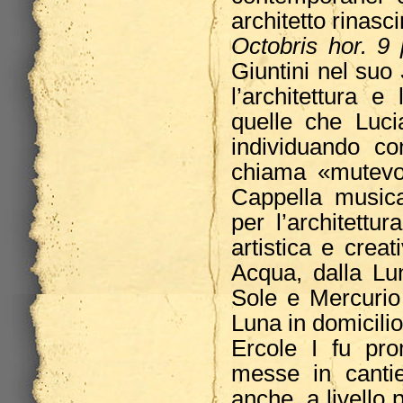
architetto rinas
Octobris hor. 9
Giuntini nel suo
l’architettura 
quelle che Luci
individuando c
chiama «mutevol
Cappella musical
per l’architettu
artistica e crea
Acqua, dalla Lu
Sole e Mercurio
Luna in domicili
Ercole I fu prom
messe in cantie
anche, a livello p