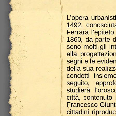
L’opera urbanist
1492, conosci
Ferrara l’epiteto
1860
,
da parte d
sono molti gli i
alla progettazio
segni e le eviden
della sua realiz
condotti insieme
seguito, appro
studierà l’oros
città, contenuto 
Francesco Giuntin
cittadini riprod