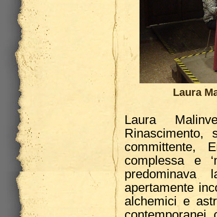
Laura Mal
Laura Malinv
Rinascimento, s
committente, E
complessa e ‘m
predominava 
apertamente incor
alchemici e astr
contemporanei c