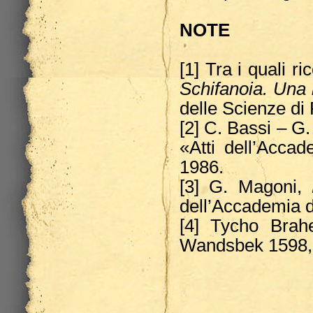
NOTE
[1] Tra i quali r
Schifanoia. Una 
delle Scienze di 
[2] C. Bassi – G
«Atti dell’Accad
1986.
[3] G. Magoni,
dell’Accademia d
[4] Tycho Bra
Wandsbek 1598, f