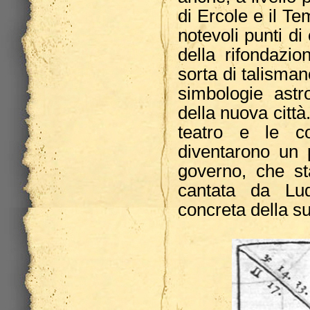
di Ercole e il T
notevoli punti di
della rifondazi
sorta di talisman
simbologie astr
della nuova citt
teatro e le c
diventarono un 
governo, che s
cantata da Lud
concreta della su