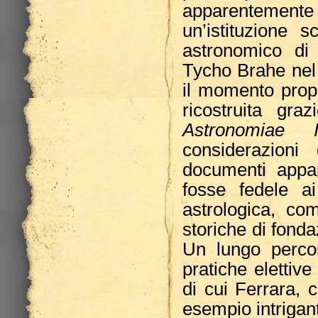
apparentemente p
un’istituzione s
astronomico di
Tycho Brahe nel 1
il momento propi
ricostruita gra
Astronomiae I
considerazioni 
documenti appa
fosse fedele ai
astrologica, com
storiche di fond
Un lungo percor
pratiche elettiv
di cui Ferrara, 
esempio intrigan