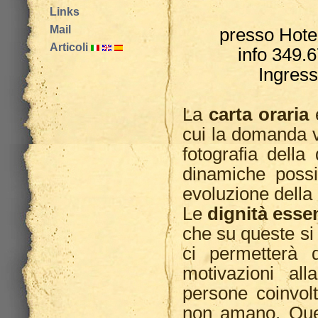
Links
Mail
presso Hotel
Articoli
info 349.
Ingress
La
carta oraria
è
cui la domanda v
fotografia della
dinamiche possi
evoluzione della
Le
dignità essen
che su queste si
ci permetterà 
motivazioni all
persone coinvol
non amano. Que