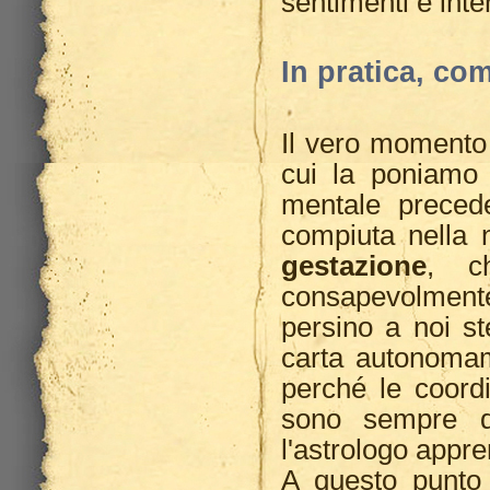
sentimenti e inte
In pratica, co
Il vero momento
cui la poniamo 
mentale preced
compiuta nella 
gestazione
, c
consapevolmente
persino a noi st
carta autonomam
perché le coordi
sono sempre qu
l'astrologo app
A questo punto 