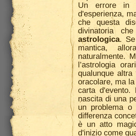
Un errore in c
d'esperienza, ma 
che questa dis
divinatoria c
astrologica
. Se
mantica, allo
naturalmente. M
l’astrologia ora
qualunque altra
oracolare, ma la 
carta d'evento. 
nascita di una pe
un problema o 
differenza concet
è un atto magi
d'inizio come qua