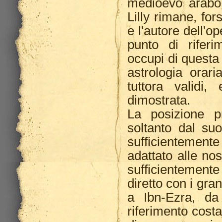
medioevo arabo
Lilly rimane, for
e l'autore dell'o
punto di riferi
occupi di questa
astrologia orari
tuttora validi,
dimostrata.
La posizione pr
soltanto dal suo
sufficientemen
adattato alle no
sufficientemente
diretto con i gra
a Ibn-Ezra, da 
riferimento cost