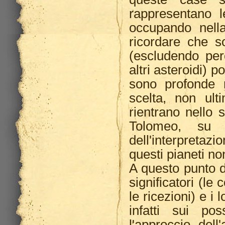
rappresentano 
occupando nell
ricordare che s
(escludendo per
altri asteroidi) 
sono profonde r
scelta, non ulti
rientrano nello 
Tolomeo, su 
dell'interpretaz
questi pianeti no
A questo punto d
significatori (le 
le ricezioni) e i
infatti sui po
l'approccio dell