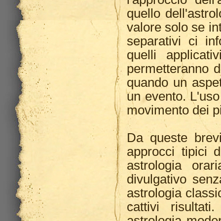
quello dell'astr
valore solo se in
separativi ci in
quelli applicat
permetteranno di
quando un aspett
un evento. L'uso 
movimento dei pi
Da queste brevi 
approcci tipici d
astrologia ora
divulgativo sen
astrologia classi
cattivi risult
astrologia moder