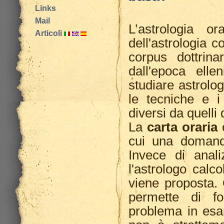
Links
Mail
L’astrologia 
Articoli
dell'astrologia c
corpus dottrin
dall'epoca elle
studiare astrolog
le tecniche e i 
diversi da quelli
La
carta oraria
è
cui una domand
Invece di anal
l'astrologo calc
viene proposta. 
permette di fo
problema in esa