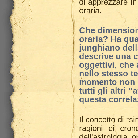
di apprezzare in p
oraria.
Che dimensione
oraria? Ha qua
junghiano dell
descrive una c
oggettivi, ch
nello stesso t
momento non a
tutti gli altri
questa correla
Il concetto di “s
ragioni di crono
dell'astrologia 