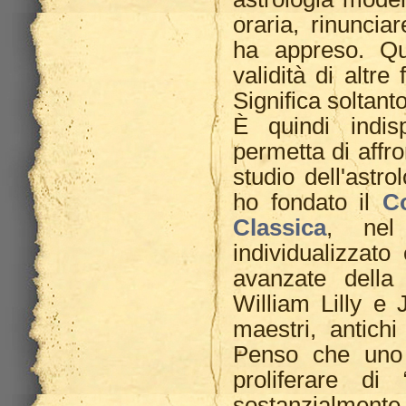
oraria, rinunci
ha appreso. Que
validità di altre
Significa soltant
È quindi indis
permetta di affro
studio dell'astr
ho fondato il
C
Classica
, nel
individualizzato 
avanzate della
William Lilly e 
maestri, antichi
Penso che uno s
proliferare di
sostanzialmente s