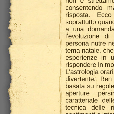
non è strettame
consentendo ma
risposta. Ecco
soprattutto quan
a una domanda 
l'evoluzione d
persona nutre nei 
tema natale, che
esperienze in 
rispondere in mo
L'astrologia ora
divertente. Ben
basata su regole
aperture pers
caratteriale del
tecnica delle r