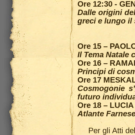
Ore 12:30 - G
Dalle origini d
greci e lungo il
Ore 15 – PAOL
Il Tema Natale
Ore 16 – RAM
Principi di cos
Ore 17 MESKA
Cosmogonie s’i
futuro individu
Ore 18 – LUCI
Atlante Farnes
Per gli Atti d