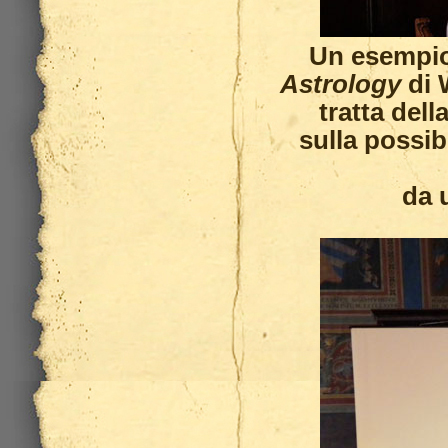
Un esempio 
Astrology
di W
tratta del
sulla possibi
da 