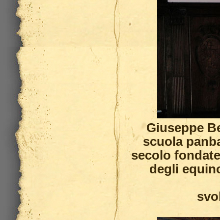
Giuseppe Bez
scuola panbab
secolo fondate
degli equino
svo